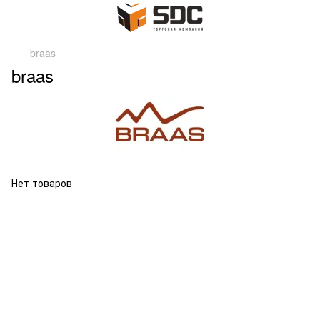
braas
braas
Нет товаров