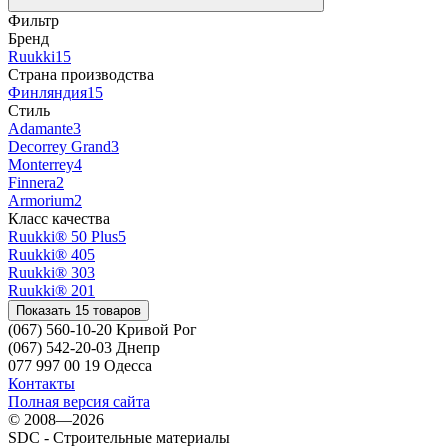
Фильтр
Бренд
Ruukki
15
Страна производства
Финляндия
15
Стиль
Adamante
3
Decorrey Grand
3
Monterrey
4
Finnera
2
Armorium
2
Класс качества
Ruukki® 50 Plus
5
Ruukki® 40
5
Ruukki® 30
3
Ruukki® 20
1
Показать 15 товаров
(067) 560-10-20 Кривой Рог
(067) 542-20-03 Днепр
077 997 00 19 Одесса
Контакты
Полная версия сайта
© 2008—2026
SDC - Строительные материалы