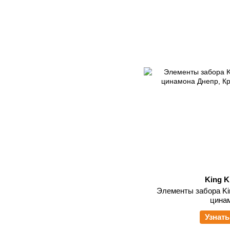
King K
Элементы забора Kin
цина
Узнать