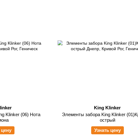
linker
King Klinker
g Klinker (06) Нота
Элементы забора King Klinker (01)
мона
острый
 цену
Узнать цену