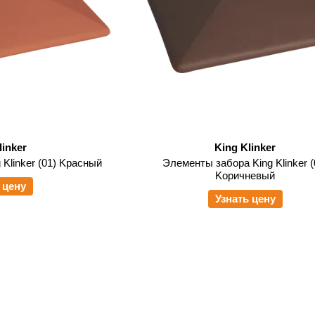
linker
King Klinker
Klinker (01) Kрасный
Элементы забора King Klinker (
Kоричневый
 цену
Узнать цену