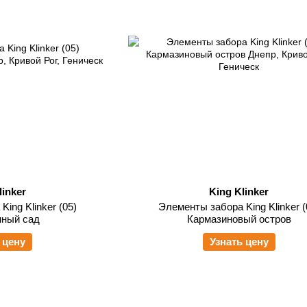
linker
King Klinker
ing Klinker (05)
Элементы забора King Klinker (
нный сад
Кармазиновый остров
 цену
Узнать цену