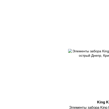
King K
Элементы забора King K