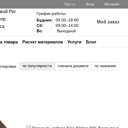
Рус
Укр
Вход
Желания
ивой Рог
График работы:
епр
Будние:
09:00–18:00
Мой заказ
Сб:
09:00–14:00
са
Вс:
Выходной
а товара
Расчет материалов
Услуги
Блог
по популярности
сначала дешевле
по названию
ртировка: