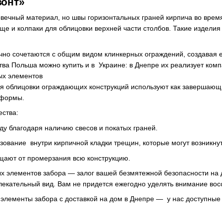
зонт»
овечный материал, но швы горизонтальных граней кирпича во врем
ще и колпаки для облицовки верхней части столбов. Такие издели
чно сочетаются с общим видом клинкерных ограждений, создавая е
тва Польша можно купить и в Украине: в Днепре их реализует ком
ых элементов
для облицовки ограждающих конструкций используют как завершаю
 формы.
ства:
ду благодаря наличию свесов и покатых граней.
ование внутри кирпичной кладки трещин, которые могут возникнут
щают от промерзания всю конструкцию.
ых элементов забора ― залог вашей безмятежной безопасности на 
лекательный вид. Вам не придется ежегодно уделять внимание во
элементы забора с доставкой на дом в Днепре — у нас доступные 