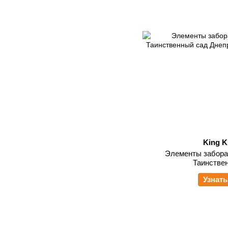
King K
Элементы забора K
Таинстве
Узнать