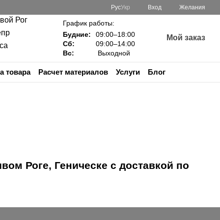
Рус
Укр
Вход
Желания
ивой Рог
График работы:
епр
Будние:
09:00–18:00
Мой заказ
Сб:
09:00–14:00
са
Вс:
Выходной
а товара
Расчет материалов
Услуги
Блог
вом Роге, Геническе с доставкой по