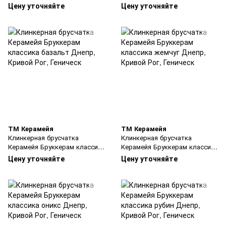
янтарь
агат
Цену уточняйте
Цену уточняйте
ТМ Керамейя
ТМ Керамейя
Клинкерная брусчатка
Клинкерная брусчатка
Керамейя Бруккерам классика
Керамейя Бруккерам классика
базальт
жемчуг
Цену уточняйте
Цену уточняйте