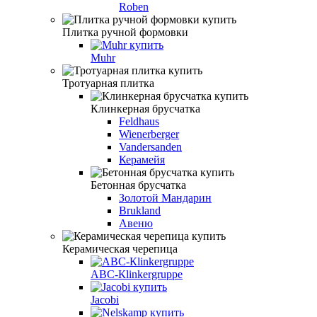
Roben
Плитка ручной формовки
Muhr
Тротуарная плитка
Клинкерная брусчатка
Feldhaus
Wienerberger
Vandersanden
Керамейя
Бетонная брусчатка
Золотой Мандарин
Brukland
Авеню
Керамическая черепица
АВС-Кlinkergruppe
Jacobi