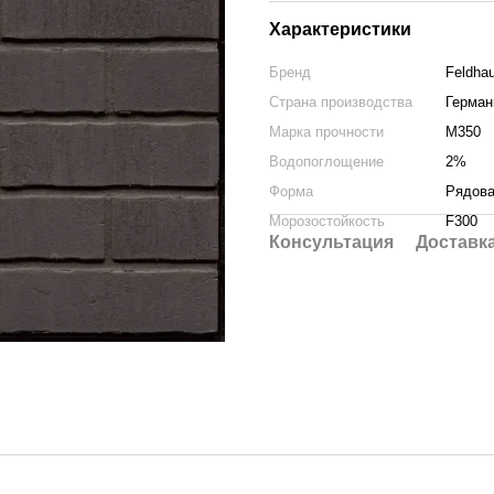
Характеристики
Бренд
Feldha
Страна производства
Герман
Марка прочности
М350
Водопоглощение
2%
Форма
Рядова
Морозостойкость
F300
Консультация
Доставк