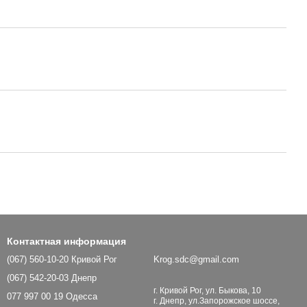
Контактная информация
(067) 560-10-20 Кривой Рог
Krog.sdc@gmail.com
(067) 542-20-03 Днепр
г. Кривой Рог, ул. Быкова, 10
077 997 00 19 Одесса
г. Днепр, ул.Запорожское шоссе,