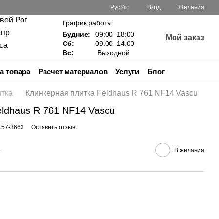
Рус
Укр
Вход
Желания
ивой Рог
График работы:
епр
Будние:
09:00–18:00
Мой заказ
Сб:
09:00–14:00
са
Вс:
Выходной
а товара
Расчет материалов
Услуги
Блог
итка
Клинкерная плитка Feldhaus R 761 NF14 Vascu
eldhaus R 761 NF14 Vascu
157-3663
Оставить отзыв
е
В желания