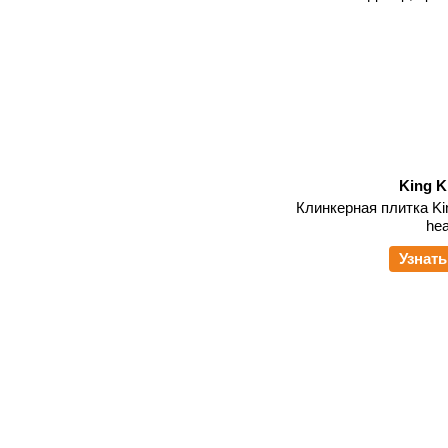
King K
Клинкерная плитка Kin
hea
Узнать