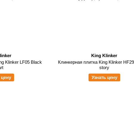
linker
King Klinker
g Klinker LF05 Black
Клинкерная плитка King Klinker HF29 
rt
story
 цену
Узнать цену