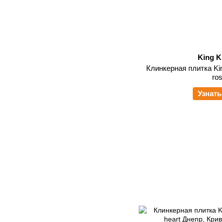
King K
Клинкерная плитка Kin
ro
Узнать