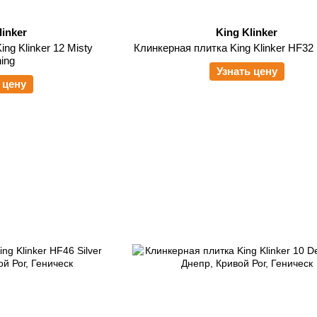
linker
King Klinker
ng Klinker 12 Misty
Клинкерная плитка King Klinker HF32 St
ing
Узнать цену
 цену