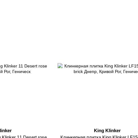
linker
King Klinker
Klinker 11 Desert rose
Клинкерная плитка King Klinker LF15