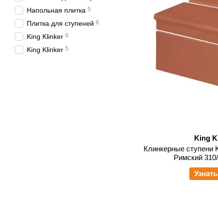
5
Напольная плитка
6
Плитка для ступеней
6
King Klinker
5
King Klinker
King K
Клинкерные ступени K
Римский 310
Узнать