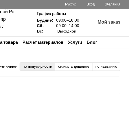
Рус
Укр
Вход
Желания
ивой Рог
График работы:
епр
Будние:
09:00–18:00
Мой заказ
Сб:
09:00–14:00
са
Вс:
Выходной
а товара
Расчет материалов
Услуги
Блог
по популярности
сначала дешевле
по названию
ртировка: