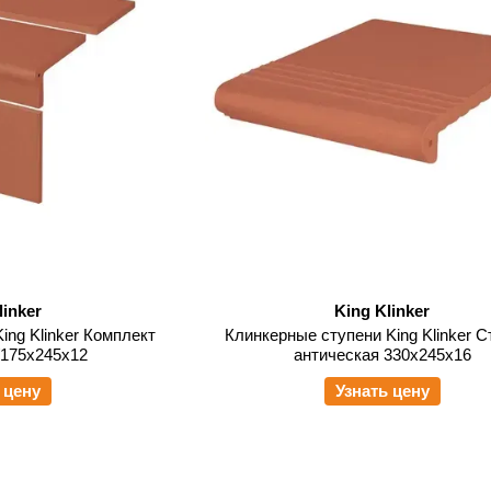
linker
King Klinker
ing Klinker Комплект
Клинкерные ступени King Klinker 
/175x245x12
антическая 330x245x16
 цену
Узнать цену