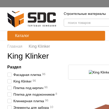
Перейти к основному контенту
Строительные материалы
Каталог
Главная
King Klinker
King Klinker
Раздел
96
Фасадная плитка
96
King Klinker
96
Плитка под кирпич
8
Плитка для подоконников
96
Клинкерная плитка
10
Элементы для забора