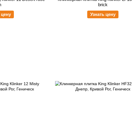
n
brick
 цену
Узнать цену