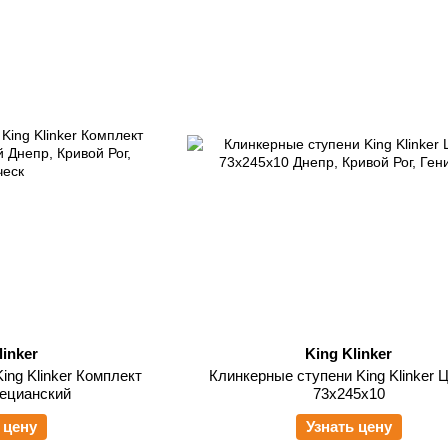
linker
King Klinker
ing Klinker Комплект
Клинкерные ступени King Klinker 
нецианский
73x245x10
 цену
Узнать цену