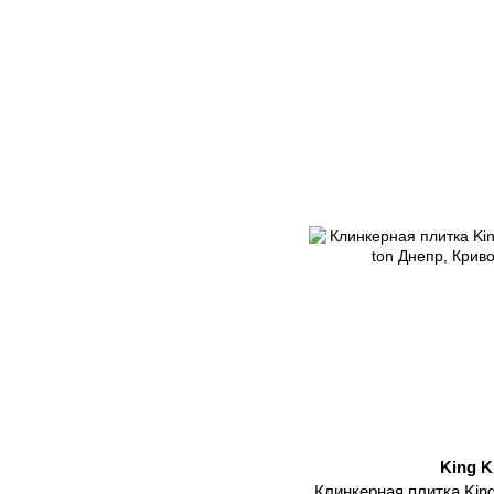
King K
Клинкерная плитка King 