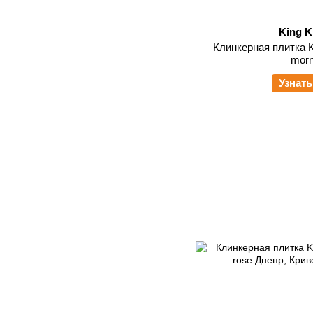
King K
Клинкерная плитка Ki
morn
Узнать