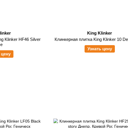
linker
King Klinker
g Klinker HF46 Silver
Клинкерная плитка King Klinker 10 De
se
Узнать цену
 цену