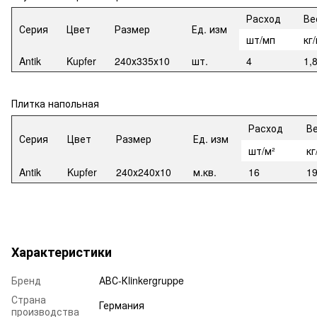
Расход
Ве
Серия
Цвет
Размер
Ед. изм
шт/мп
кг
Antik
Kupfer
240х335х10
шт.
4
1,
Плитка напольная
Расход
В
Серия
Цвет
Размер
Ед. изм
шт/м²
кг
Antik
Kupfer
240х240х10
м.кв.
16
19
Характеристики
Бренд
АВС-Кlinkergruppe
Страна
Германия
производства