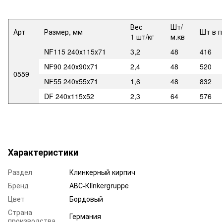
Вес
Шт/
Арт
Размер, мм
Шт в 
1 шт/кг
м.кв
NF115 240х115х71
3,2
48
416
NF90 240х90х71
2,4
48
520
0559
NF55 240x55x71
1,6
48
832
DF 240x115x52
2,3
64
576
Характеристики
Раздел
Клинкерный кирпич
Бренд
АВС-Кlinkergruppe
Цвет
Бордовый
Страна
Германия
производства