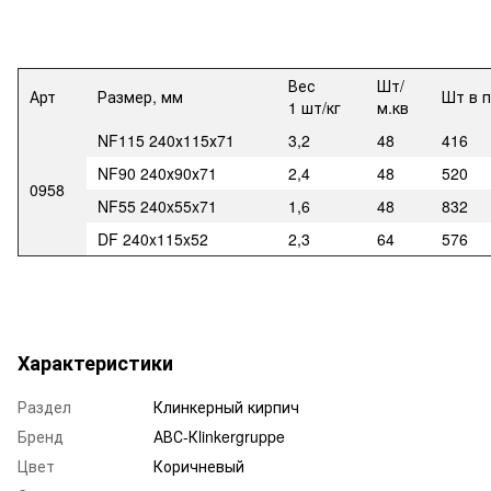
Вес
Шт/
Арт
Размер, мм
Шт в 
1 шт/кг
м.кв
NF115 240х115х71
3,2
48
416
NF90 240х90х71
2,4
48
520
0958
NF55 240x55x71
1,6
48
832
DF 240x115x52
2,3
64
576
Характеристики
Раздел
Клинкерный кирпич
Бренд
АВС-Кlinkergruppe
Цвет
Коричневый