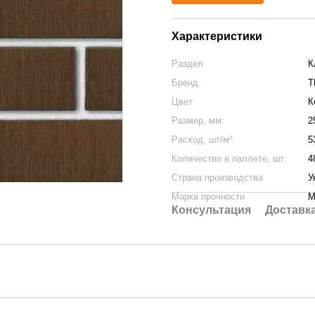
Характеристики
Раздел
К
Бренд
Т
Цвет
К
Размер, мм:
2
Расход, шт/м²:
5
Количество в паллете, шт:
4
Страна производства
У
Марка прочности
М
Консультация
Доставк