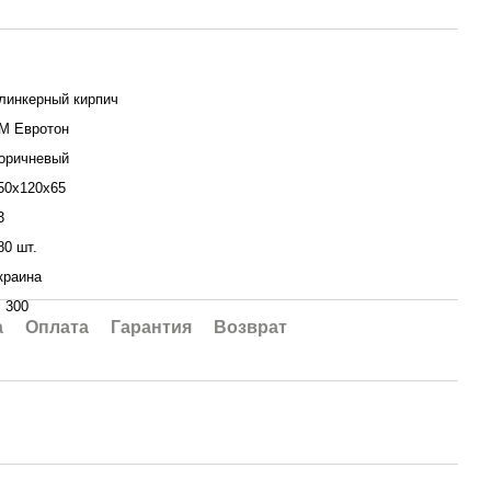
линкерный кирпич
М Евротон
оричневый
50x120x65
3
80 шт.
краина
 300
а
Оплата
Гарантия
Возврат