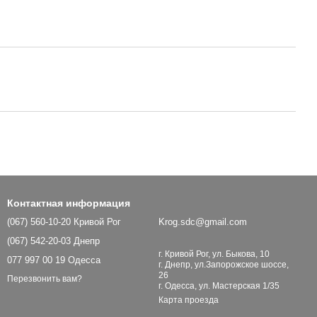
Контактная информация
(067) 560-10-20 Кривой Рог
Krog.sdc@gmail.com
(067) 542-20-03 Днепр
г. Кривой Рог, ул. Быкова, 10
077 997 00 19 Одесса
г. Днепр, ул.Запорожское шоссе,
26
Перезвонить вам?
г. Одесса, ул. Мастерская 1/35
Карта проезда