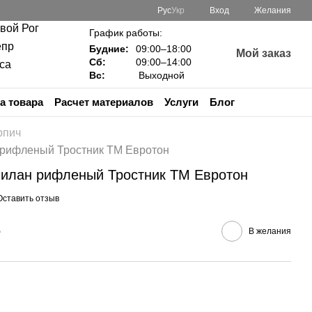
Рус
Укр
Вход
Желания
ивой Рог
График работы:
епр
Будние:
09:00–18:00
Мой заказ
Сб:
09:00–14:00
са
Вс:
Выходной
а товара
Расчет материалов
Услуги
Блог
рпич
 рифленый Тростник ТМ Евротон
Милан рифленый Тростник ТМ Евротон
Оставить отзыв
е
В желания