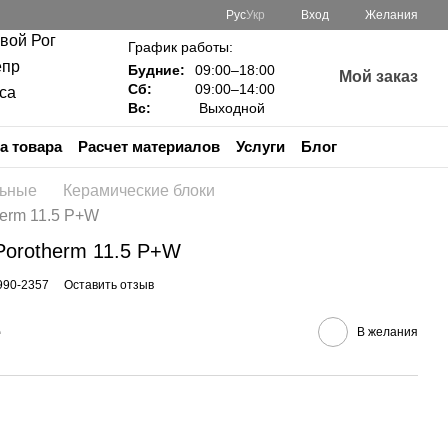
Рус
Укр
Вход
Желания
ивой Рог
График работы:
епр
Будние:
09:00–18:00
Мой заказ
Сб:
09:00–14:00
са
Вс:
Выходной
а товара
Расчет материалов
Услуги
Блог
льные
Керамические блоки
herm 11.5 P+W
Porotherm 11.5 P+W
990-2357
Оставить отзыв
е
В желания