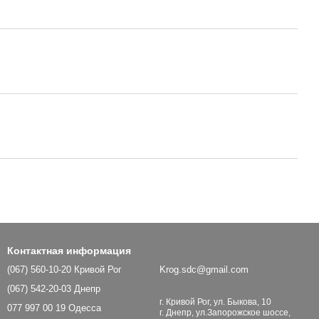
Контактная информация
(067) 560-10-20 Кривой Рог
Krog.sdc@gmail.com
(067) 542-20-03 Днепр
г. Кривой Рог, ул. Быкова, 10
077 997 00 19 Одесса
г. Днепр, ул.Запорожское шоссе,