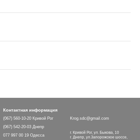
Контактная информация
(067) 560-10-20 Кривой Рог
Krog.sdc@gmail.com
(067) 542-20-03 Днепр
г. Кривой Рог, ул. Быкова, 10
077 997 00 19 Одесса
г. Днепр, ул.Запорожское шоссе,