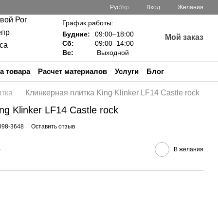
Рус
Укр
Вход
Желания
ивой Рог
График работы:
епр
Будние:
09:00–18:00
Мой заказ
Сб:
09:00–14:00
са
Вс:
Выходной
а товара
Расчет материалов
Услуги
Блог
итка
Клинкерная плитка King Klinker LF14 Castle rock
g Klinker LF14 Castle rock
098-3648
Оставить отзыв
е
В желания