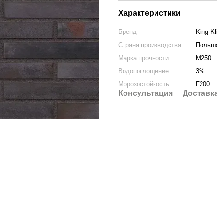
Характеристики
Бренд
King Kl
Страна производства
Польш
Марка прочности
M250
Водопоглощение
3%
Морозостойкость
F200
Консультация
Доставк