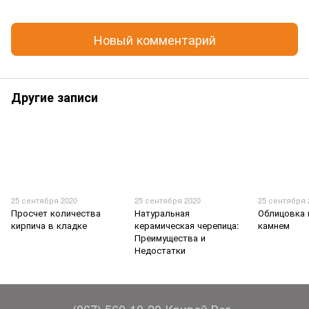
Новый комментарий
Другие записи
25 сентября 2020
25 сентября 2020
25 сентября 
Просчет количества
Натуральная
Облицовка
кирпича в кладке
керамическая черепица:
камнем
Преимущества и
Недостатки
(067) 560-10-20 Кривой Рог