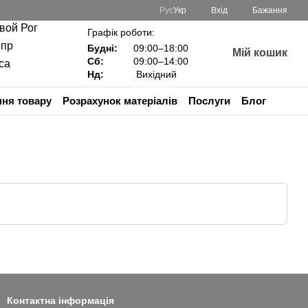
Рус
Укр
Вхід
Бажання
ивой Рог
Графік роботи:
епр
Будні:
09:00–18:00
Мій кошик
Сб:
09:00–14:00
са
Нд:
Вихідний
ня товару
Розрахунок матеріалів
Послуги
Блог
Контактна інформація