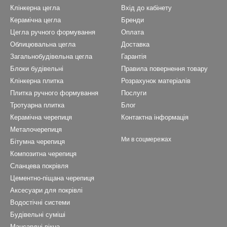
Клінкерна цегла
Вхід до кабінету
Керамічна цегла
Бренди
Цегла ручного формування
Оплата
Облицювальна цегла
Доставка
Загальнобудівельна цегла
Гарантія
Блоки будівельні
Правила повернення товару
Клінкерна плитка
Розрахунок матеріалів
Плитка ручного формування
Послуги
Тротуарна плитка
Блог
Керамічна черепиця
Контактна інформація
Металочерепиця
Ми в соцмережах
Бітумна черепиця
Композитна черепиця
Cланцева покрівля
Цементно-піщана черепиця
Аксесуари для покрівлі
Водостічні системи
Будівельні суміші
Мансардні вікна