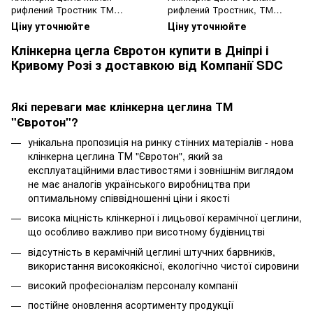
рифлений Тростник ТМ
рифлений Тростник, ТМ
Євротон
Євротон
Ціну уточнюйте
Ціну уточнюйте
Клінкерна цегла Євротон купити в Дніпрі і
Кривому Розі з доставкою від Компанії SDC
Які переваги має клінкерна цеглина ТМ
"Євротон"?
унікальна пропозиція на ринку стінних матеріалів - нова
клінкерна цеглина ТМ "Євротон", який за
експлуатаційними властивостями і зовнішнім виглядом
не має аналогів українського виробництва при
оптимальному співвідношенні ціни і якості
висока міцність клінкерної і лицьової керамічної цеглини,
що особливо важливо при висотному будівництві
відсутність в керамічній цеглині штучних барвників,
використання високоякісної, екологічно чистої сировини
високий професіоналізм персоналу компанії
постійне оновлення асортименту продукції