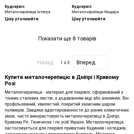
Будсервіс
Будсервіс
Металочерепиця Інтегра
Металочерепиця Мадера
Ціну уточнюйте
Ціну уточнюйте
Показати ще 8 товарів
Назад
Вперед
1
з 2
Купити металочерепицю в Дніпрі і Кривому
Розі
Металлочерепица - матеріал для покрівлі, сформований з
тонких сталевих листів, з додаванням міді або алюмінію. Він
профільований, хвилястий, покритий захисним шаром
полімерів. Завдяки адаптированности до різних кліматичних
умов, часто використовують металлочерепицу в Дніпрі,
Кривому Ріг, Геническе і по усій Україні. Металлочерепица
застосовується для покрівлі приватних будинків і котеджів,
державних установ і промислових будівель. Матеріал