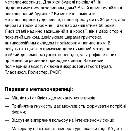
металлочерепица. Для якої будівлі покрівля? Чи
піддаватиметься агресивним діям? У якій кліматичній зоні
розташований будинок? Ви можете замовити
металлочерепицу дешевше, і вона прослужить 30 років, або
вибрати трохи дорожче, і дах вас захищатиме 50 років.
Лист сталі надійно захищений від корозії, він з двох сторін
покритий цинком, декількома шарами грунтовки,
антикорозійним складом і полімерним напиленням. В
результаті цього отримуємо досить міцний матеріал,
стійкий до температурних перепадів, ультрафіолетових
променів, агресивних природних явищ. Важливий
полімерний захист, як вона використовується: Пурал,
Пластизол, Поліестер, PVDF.
Переваги металочерепиці:
Міцність і стійкість до механічних впливів;
Прийнятна гнучкість дає можливість формувати потрібні
форми;
Відсутня вигоряння кольору на інтенсивному сонці;
Матеріалу не страшні температурні скачки (від -50 до +