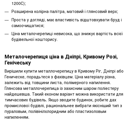
1200С);
Розширена колірна палітра, матовий і глянсовий верх;
Проста у догляді, має властивість відштовхувати бруд і
самоочищатися;
Ціна металочерепиці невисока, що знижує вартість всієї
будівельної кошторису.
Металочерепиця ціна в Дніпрі, Кривому Розі,
Генічеську
Вирішили купити металлочерепицу в Кривому Ріг, Дніпрі або
Геническе, порадьтеся з фахівцем. Ціна матеріалу різна,
залежить від товщини листа, полімерного напилення.
Глянсова металлочерепица із захисним шаром поліестеру
найдешевша. Такий економ варіант можна використати для
тимчасових будівель. Якщо зводите будинок, робите дах
промислової будівлі, рациональнее вибрати якісніший тип з
пураловым, полівінілхлоридним або пластизоловым
напиленням.