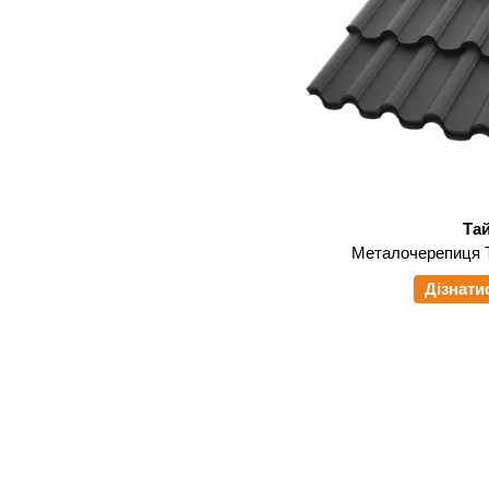
Та
Металочерепиця 
Дізнати