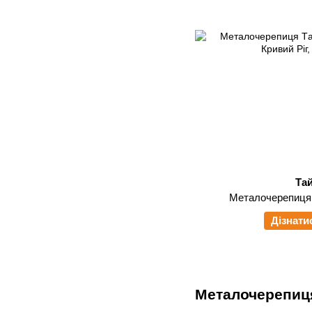
Та
Металочерепиця
Дізнати
Металочерепиця 