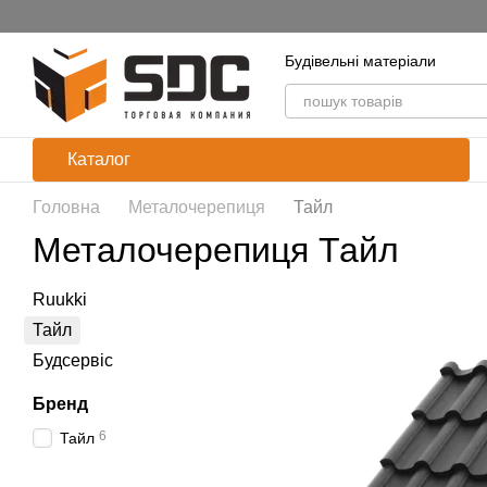
Перейти до основного контенту
Будівельні матеріали
Каталог
Головна
Металочерепиця
Тайл
Металочерепиця Тайл
Ruukki
Тайл
Будсервіс
Бренд
6
Тайл