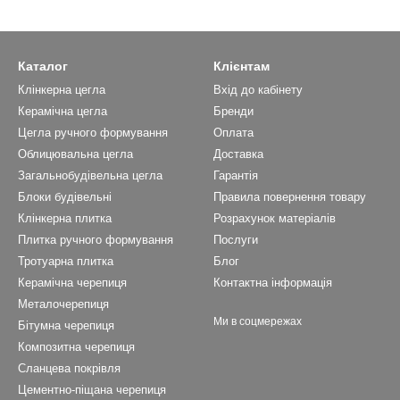
Каталог
Клієнтам
Клінкерна цегла
Вхід до кабінету
Керамічна цегла
Бренди
Цегла ручного формування
Оплата
Облицювальна цегла
Доставка
Загальнобудівельна цегла
Гарантія
Блоки будівельні
Правила повернення товару
Клінкерна плитка
Розрахунок матеріалів
Плитка ручного формування
Послуги
Тротуарна плитка
Блог
Керамічна черепиця
Контактна інформація
Металочерепиця
Ми в соцмережах
Бітумна черепиця
Композитна черепиця
Cланцева покрівля
Цементно-піщана черепиця