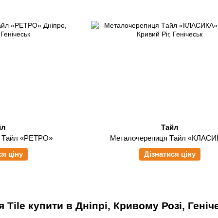
йл
Тайл
 Tайл «РЕТРО»
Металочерепиця Tайл «КЛАСИ
ся ціну
Дізнатися ціну
Tile купити в Дніпрі, Кривому Розі, Гені