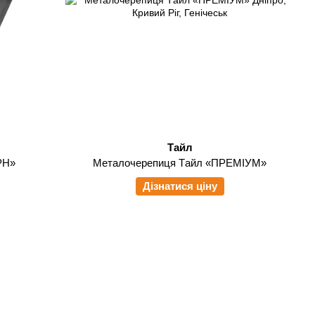
Тайл
РН»
Металочерепиця Tайл «ПРЕМІУМ»
Дізнатися ціну