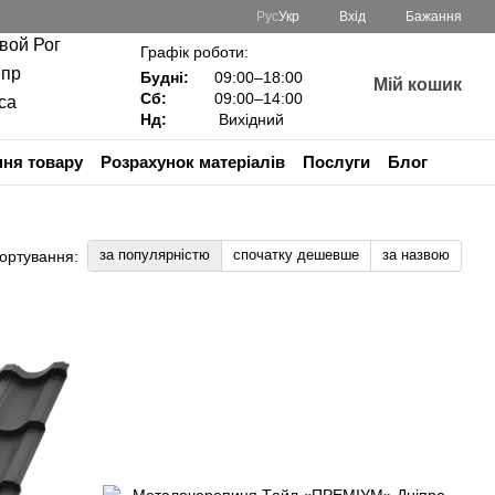
Рус
Укр
Вхід
Бажання
ивой Рог
Графік роботи:
епр
Будні:
09:00–18:00
Мій кошик
Сб:
09:00–14:00
са
Нд:
Вихідний
ня товару
Розрахунок матеріалів
Послуги
Блог
за популярністю
спочатку дешевше
за назвою
ортування: