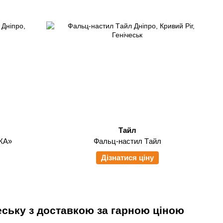
Тайл
КА»
Фальц-настил Tайл
Дізнатися ціну
чеську з доставкою за гарною ціною