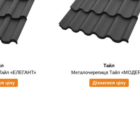
йл
Тайл
Тайл «ЕЛЕГАНТ»
Металочерепиця Tайл «МОДЕ
ся ціну
Дізнатися ціну