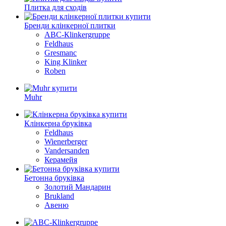
Плитка для сходів
Бренди клінкерної плитки
АВС-Кlinkergruppe
Feldhaus
Gresmanc
King Klinker
Roben
Muhr
Клінкерна бруківка
Feldhaus
Wienerberger
Vandersanden
Керамейя
Бетонна бруківка
Золотий Мандарин
Brukland
Авеню