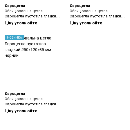
Євроцегла
Євроцегла
Облицювальна цегла
Облицювальна цегла
Євроцегла пустотіла гладкий
Євроцегла пустотіла гладкий
250x120x65 мм жовта
250x120x65 мм коричневий
Ціну уточнюйте
Ціну уточнюйте
НОВИНКА
Євроцегла
Облицювальна цегла
Євроцегла пустотіла гладкий
250x120x65 мм чорний
Ціну уточнюйте