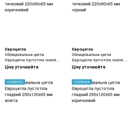
Євроцегла
Євроцегла
Облицювальна цегла
Облицювальна цегла
Євроцегла пустотіла скеля
Євроцегла пустотіла скеля
тичковий 220x90x65 мм
тичковий 220x90x65 мм
Ціну уточнюйте
Ціну уточнюйте
коричневий
чорний
НОВИНКА
НОВИНКА