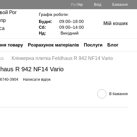
Рус
Укр
Вхід
Бажання
ивой Рог
Графік роботи:
епр
Будні:
09:00–18:00
Мій кошик
Сб:
09:00–14:00
са
Нд:
Вихідний
ня товару
Розрахунок матеріалів
Послуги
Блог
ка
Клінкерна плитка Feldhaus R 942 NF14 Vario
dhaus R 942 NF14 Vario
46740-3904
Написати відгук
В бажання