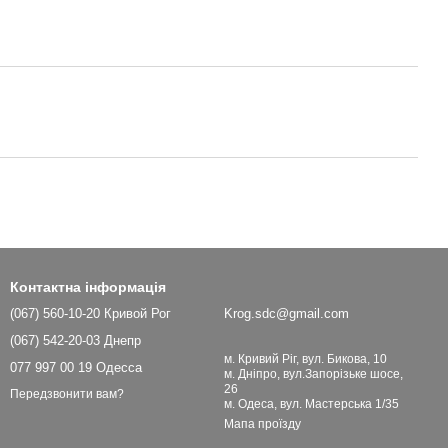
Контактна інформація
(067) 560-10-20 Кривой Рог
Krog.sdc@gmail.com
(067) 542-20-03 Днепр
м. Кривий Ріг, вул. Бикова, 10
077 997 00 19 Одесса
м. Дніпро, вул.Запорізьке шосе,
26
Передзвонити вам?
м. Одеса, вул. Мастерська 1/35
Мапа проїзду