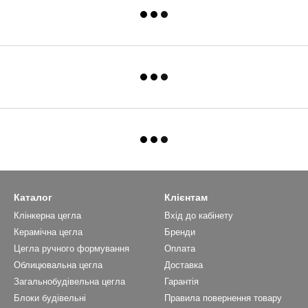
Каталог
Клієнтам
Клінкерна цегла
Вхід до кабінету
Керамічна цегла
Бренди
Цегла ручного формування
Оплата
Облицювальна цегла
Доставка
Загальнобудівельна цегла
Гарантія
Блоки будівельні
Правила повернення товару