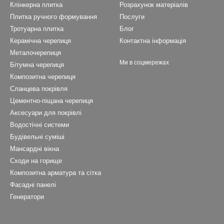
Клінкерна плитка
Розрахунок матеріалів
Плитка ручного формування
Послуги
Тротуарна плитка
Блог
Керамічна черепиця
Контактна інформація
Металочерепиця
Ми в соцмережах
Бітумна черепиця
Композитна черепиця
Cланцева покрівля
Цементно-піщана черепиця
Аксесуари для покрівлі
Водостічні системи
Будівельні суміші
Мансардні вікна
Сходи на горище
Композитна арматура та сітка
Фасадні панелі
Генератори