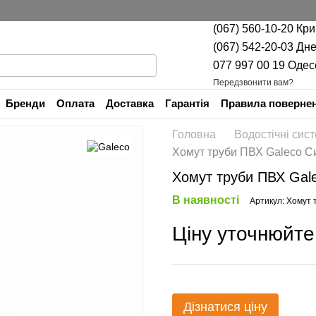
(067) 560-10-20 Кр
(067) 542-20-03 Дн
077 997 00 19 Одес
Передзвонити вам?
Бренди
Оплата
Доставка
Гарантія
Правила повернен
Контактна інформація
Головна
Водостічні сис
Хомут труби ПВХ Galeco С
Хомут труби ПВХ Gal
В наявності
Артикул: Хомут 
Ціну уточнюйте
Дізнатися ціну