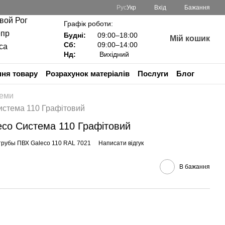
Рус
Укр
Вхід
Бажання
ивой Рог
Графік роботи:
епр
Будні:
09:00–18:00
Мій кошик
Сб:
09:00–14:00
са
Нд:
Вихідний
ня товару
Розрахунок матеріалів
Послуги
Блог
теми
истема 110 Графітовий
eco Система 110 Графітовий
трубы ПВХ Galeco 110 RAL 7021
Написати відгук
В бажання