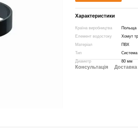
Характеристики
Країна виробництва
Польща
Елемент водостоку
Хомут т
Матеріал
ПВХ
Тип
Система
Диаметр
80 мм
Консультація
Доставка