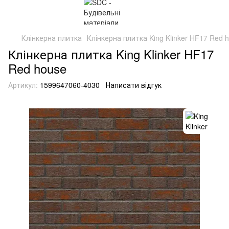
Клінкерна плитка
Клінкерна плитка King Klinker HF17 Red 
Клінкерна плитка King Klinker HF17
Red house
Артикул:
1599647060-4030
Написати відгук