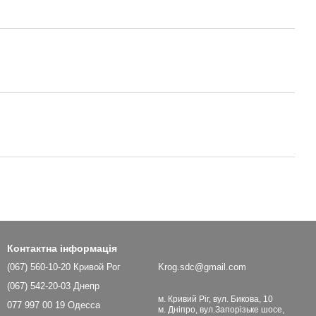
Контактна інформація
(067) 560-10-20 Кривой Рог
Krog.sdc@gmail.com
(067) 542-20-03 Днепр
м. Кривий Ріг, вул. Бикова, 10
077 997 00 19 Одесса
м. Дніпро, вул.Запорізьке шосе,