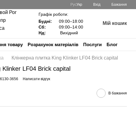
Рус
Укр
Вхід
Бажання
ивой Рог
Графік роботи:
епр
Будні:
09:00–18:00
Мій кошик
Сб:
09:00–14:00
са
Нд:
Вихідний
ня товару
Розрахунок матеріалів
Послуги
Блог
ка
Клінкерна плитка King Klinker LF04 Brick capital
Klinker LF04 Brick capital
46130-3656
Написати відгук
В бажання