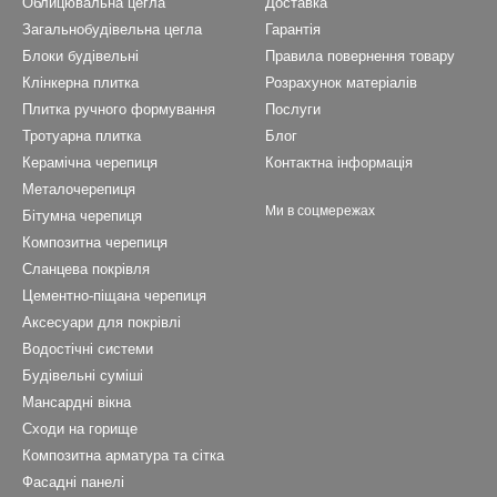
Облицювальна цегла
Доставка
Загальнобудівельна цегла
Гарантія
Блоки будівельні
Правила повернення товару
Клінкерна плитка
Розрахунок матеріалів
Плитка ручного формування
Послуги
Тротуарна плитка
Блог
Керамічна черепиця
Контактна інформація
Металочерепиця
Ми в соцмережах
Бітумна черепиця
Композитна черепиця
Cланцева покрівля
Цементно-піщана черепиця
Аксесуари для покрівлі
Водостічні системи
Будівельні суміші
Мансардні вікна
Сходи на горище
Композитна арматура та сітка
Фасадні панелі