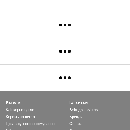
Каталог
Клієнтам
Клінкерна цегла
Вхід до кабінету
Керамічна цегла
Бренди
Цегла ручного формування
Оплата