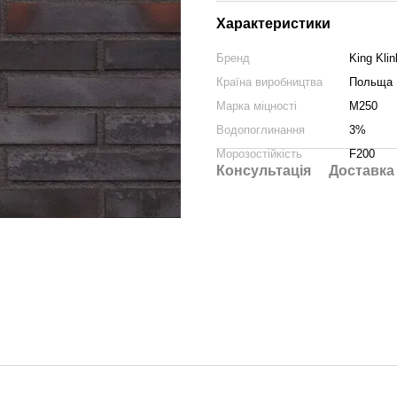
Характеристики
Бренд
King Klin
Країна виробництва
Польща
Марка міцності
M250
Водопоглинання
3%
Морозостійкість
F200
Консультація
Доставка