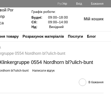
Рус
Укр
Вхід
Бажання
ивой Рог
Графік роботи:
епр
Будні:
09:00–18:00
Мій кошик
Сб:
09:00–14:00
са
Нд:
Вихідний
ня товару
Розрахунок матеріалів
Послуги
Блог
а
rgruppe 0554 Nordhorn bl?ulich-bunt
linkergruppe 0554 Nordhorn bl?ulich-bunt
rdhorn bl?ulich-bunt
Написати відгук
В бажання