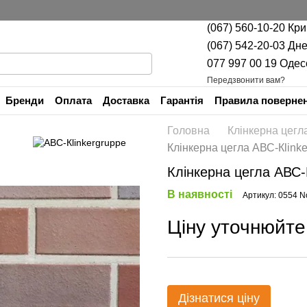
(067) 560-10-20 Кр
(067) 542-20-03 Дн
077 997 00 19 Одес
Передзвонити вам?
Бренди
Оплата
Доставка
Гарантія
Правила повернен
Контактна інформація
Головна
Клінкерна цегл
Клінкерна цегла АВС-Кlinke
Клінкерна цегла АВС-К
В наявності
Артикул: 0554 No
Ціну уточнюйте
Дізнатися ціну