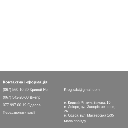
Контактна інформація
(067) 560-10-20 Кривой Рог
Krog.sdc@gmail.com
(067) 542-20-03 Днепр
м. Кривий Ріг, вул. Бикова, 10
077 997 00 19 Одесса
м. Дніпро, вул.Запорізьке шосе,
26
Передзвонити вам?
м. Одеса, вул. Мастерська 1/35
Мапа проїзду