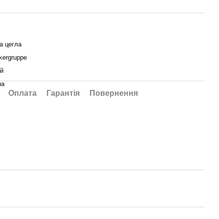
а цегла
kergruppe
й
на
Оплата
Гарантія
Повернення