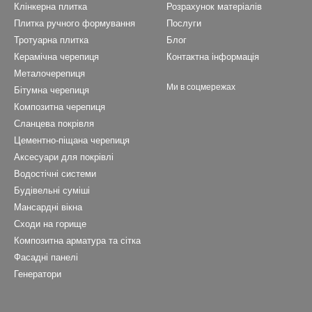
Клінкерна плитка
Розрахунок матеріалів
Плитка ручного формування
Послуги
Тротуарна плитка
Блог
Керамічна черепиця
Контактна інформація
Металочерепиця
Ми в соцмережах
Бітумна черепиця
Композитна черепиця
Cланцева покрівля
Цементно-піщана черепиця
Аксесуари для покрівлі
Водостічні системи
Будівельні суміші
Мансардні вікна
Сходи на горище
Композитна арматура та сітка
Фасадні панелі
Генератори