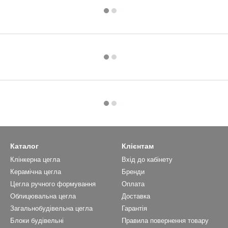
Каталог
Клієнтам
Клінкерна цегла
Вхід до кабінету
Керамічна цегла
Бренди
Цегла ручного формування
Оплата
Облицювальна цегла
Доставка
Загальнобудівельна цегла
Гарантія
Блоки будівельні
Правила повернення товару