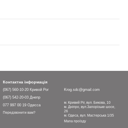
Контактна інформація
(067) 560-10-20 Кривой Рог
Krog.sdc@gmail.com
(067) 542-20-03 Днепр
м. Кривий Ріг, вул. Бикова, 10
077 997 00 19 Одесса
м. Дніпро, вул.Запорізьке шосе,
26
Передзвонити вам?
м. Одеса, вул. Мастерська 1/35
Мапа проїзду