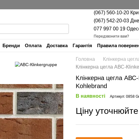
(067) 560-10-20 Кр
(067) 542-20-03 Дн
077 997 00 19 Одес
Передзвонити вам?
Бренди
Оплата
Доставка
Гарантія
Правила повернен
Контактна інформація
Головна
Клінкерна цегл
Клінкерна цегла АВС-Кlinke
Клінкерна цегла АВС-К
Kohlebrand
В наявності
Артикул: 0858 Gr
Ціну уточнюйте