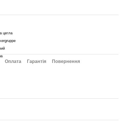
а цегла
kergruppe
вий
на
Оплата
Гарантія
Повернення