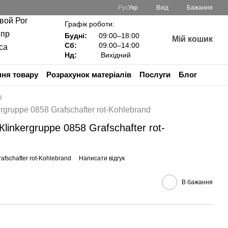
Рус
Укр
Вхід
Бажання
ивой Рог
Графік роботи:
епр
Будні:
09:00–18:00
Мій кошик
Сб:
09:00–14:00
са
Нд:
Вихідний
ня товару
Розрахунок матеріалів
Послуги
Блог
а
rgruppe 0858 Grafschafter rot-Kohlebrand
linkergruppe 0858 Grafschafter rot-
afschafter rot-Kohlebrand
Написати відгук
В бажання