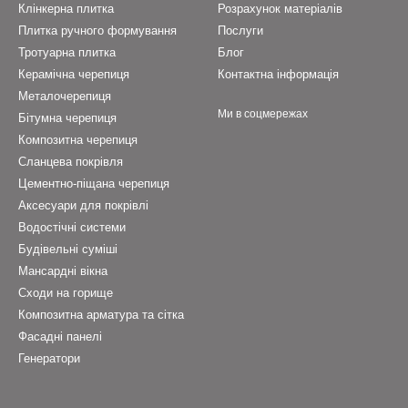
Клінкерна плитка
Розрахунок матеріалів
Плитка ручного формування
Послуги
Тротуарна плитка
Блог
Керамічна черепиця
Контактна інформація
Металочерепиця
Ми в соцмережах
Бітумна черепиця
Композитна черепиця
Cланцева покрівля
Цементно-піщана черепиця
Аксесуари для покрівлі
Водостічні системи
Будівельні суміші
Мансардні вікна
Сходи на горище
Композитна арматура та сітка
Фасадні панелі
Генератори