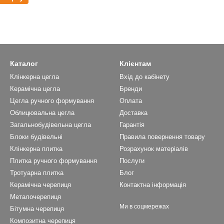
Каталог
Клієнтам
Клінкерна цегла
Вхід до кабінету
Керамічна цегла
Бренди
Цегла ручного формування
Оплата
Облицювальна цегла
Доставка
Загальнобудівельна цегла
Гарантія
Блоки будівельні
Правила повернення товару
Клінкерна плитка
Розрахунок матеріалів
Плитка ручного формування
Послуги
Тротуарна плитка
Блог
Керамічна черепиця
Контактна інформація
Металочерепиця
Ми в соцмережах
Бітумна черепиця
Композитна черепиця