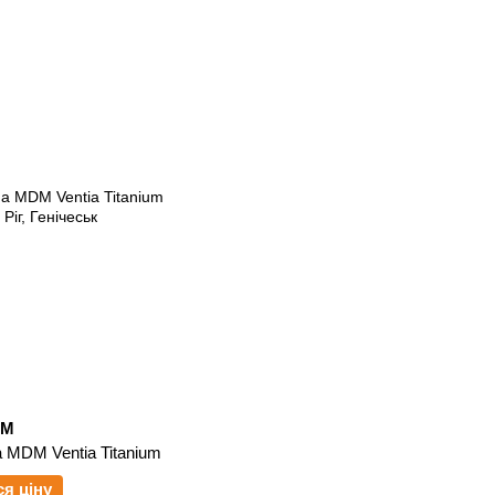
DM
 MDM Ventia Titanium
ся ціну