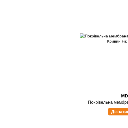
M
Покрівельна мембр
Дізнати