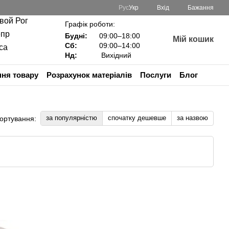
Рус
Укр
Вхід
Бажання
ивой Рог
Графік роботи:
епр
Будні:
09:00–18:00
Мій кошик
Сб:
09:00–14:00
са
Нд:
Вихідний
ня товару
Розрахунок матеріалів
Послуги
Блог
за популярністю
спочатку дешевше
за назвою
ортування: