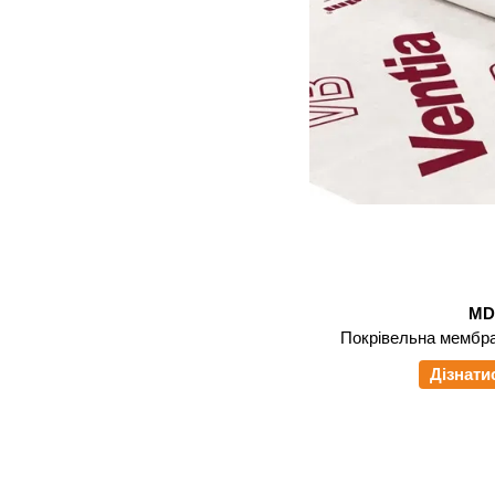
M
Покрівельна мембр
Дізнати