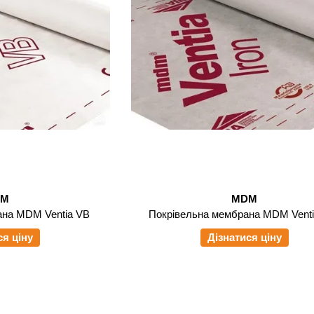
DM
MDM
ана MDM Ventia VB
Покрівельна мембрана MDM Ventia
ся ціну
Дізнатися ціну