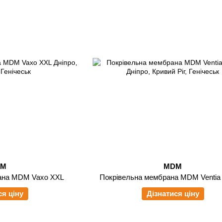
DM
MDM
ана MDM Vaxo XXL
Покрівельна мембрана MDM Ventia
ся ціну
Дізнатися ціну