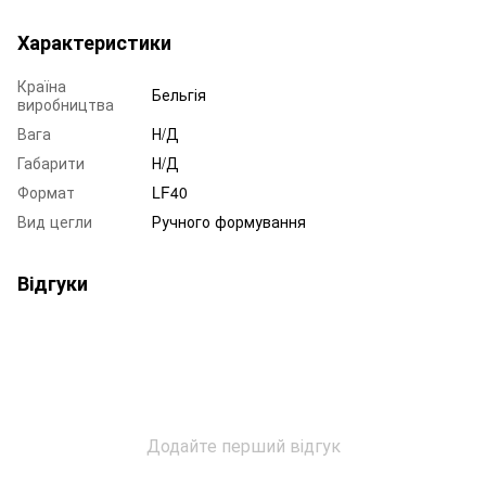
Характеристики
Країна
Бельгія
виробництва
Вага
Н/Д
Габарити
Н/Д
Формат
LF40
Вид цегли
Ручного формування
Відгуки
Додайте перший відгук