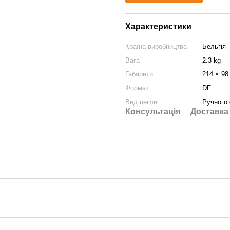
Характеристики
Країна виробництва
Бельгія
Вага
2.3 kg
Габарити
214 × 98
Формат
DF
Вид цегли
Ручного
Консультація
Доставка