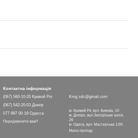
Контактна інформація
(067) 560-10-20 Кривой Рог
Krog.sdc@gmail.com
(067) 542-20-03 Днепр
м. Кривий Ріг, вул. Бикова, 10
077 997 00 19 Одесса
м. Дніпро, вул.Запорізьке шосе,
26
Передзвонити вам?
м. Одеса, вул. Мастерська 1/35
Мапа проїзду