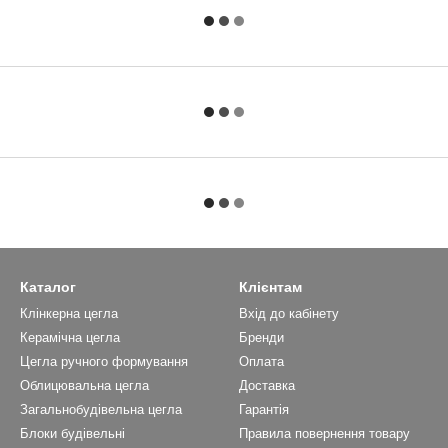
Каталог
Клієнтам
Клінкерна цегла
Вхід до кабінету
Керамічна цегла
Бренди
Цегла ручного формування
Оплата
Облицювальна цегла
Доставка
Загальнобудівельна цегла
Гарантія
Блоки будівельні
Правила повернення товару