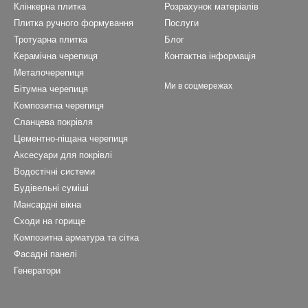
Клінкерна плитка
Розрахунок матеріалів
Плитка ручного формування
Послуги
Тротуарна плитка
Блог
Керамічна черепиця
Контактна інформація
Металочерепиця
Ми в соцмережах
Бітумна черепиця
Композитна черепиця
Cланцева покрівля
Цементно-піщана черепиця
Аксесуари для покрівлі
Водостічні системи
Будівельні суміші
Мансардні вікна
Сходи на горище
Композитна арматура та сітка
Фасадні панелі
Генератори