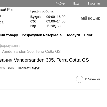
Рус
Укр
Вхід
Бажання
ивой Рог
Графік роботи:
епр
Будні:
09:00–18:00
Мій кошик
Сб:
09:00–14:00
са
Нд:
Вихідний
ня товару
Розрахунок матеріалів
Послуги
Блог
 формування
Vandersanden 305. Terra Cotta GS
ання Vandersanden 305. Terra Cotta GS
19651-4507
Написати відгук
В бажання