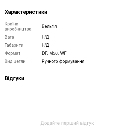
Характеристики
Країна
Бельгія
виробництва
Вага
Н/Д
Габарити
Н/Д
Формат
DF, M50, WF
Вид цегли
Ручного формування
Відгуки
Додайте перший відгук