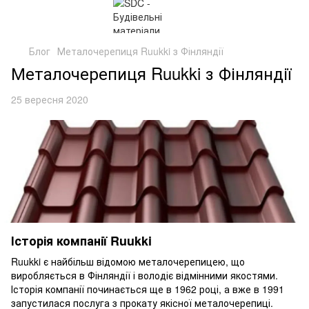
Блог
Металочерепиця Ruukki з Фінляндії
Металочерепиця Ruukki з Фінляндії
25 вересня 2020
Історія компанії Ruukki
Ruukki є найбільш відомою металочерепицею, що
виробляється в Фінляндії і володіє відмінними якостями.
Історія компанії починається ще в 1962 році, а вже в 1991
запустилася послуга з прокату якісної металочерепиці.