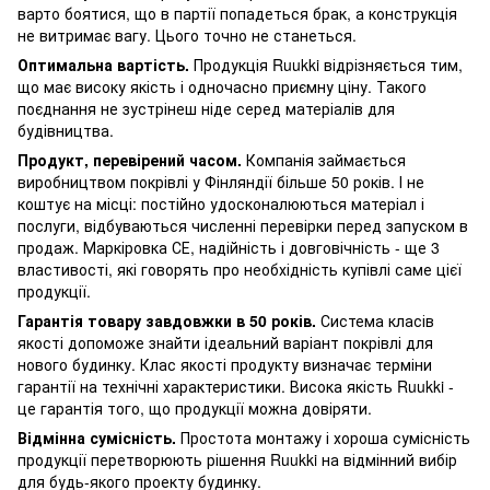
варто боятися, що в партії попадеться брак, а конструкція
не витримає вагу. Цього точно не станеться.
Оптимальна вартість.
Продукція Ruukki відрізняється тим,
що має високу якість і одночасно приємну ціну. Такого
поєднання не зустрінеш ніде серед матеріалів для
будівництва.
Продукт, перевірений часом.
Компанія займається
виробництвом покрівлі у Фінляндії більше 50 років. І не
коштує на місці: постійно удосконалюються матеріал і
послуги, відбуваються численні перевірки перед запуском в
продаж. Маркіровка СЕ, надійність і довговічність - ще 3
властивості, які говорять про необхідність купівлі саме цієї
продукції.
Гарантія товару завдовжки в 50 років.
Система класів
якості допоможе знайти ідеальний варіант покрівлі для
нового будинку. Клас якості продукту визначає терміни
гарантії на технічні характеристики. Висока якість Ruukki -
це гарантія того, що продукції можна довіряти.
Відмінна сумісність.
Простота монтажу і хороша сумісність
продукції перетворюють рішення Ruukki на відмінний вибір
для будь-якого проекту будинку.