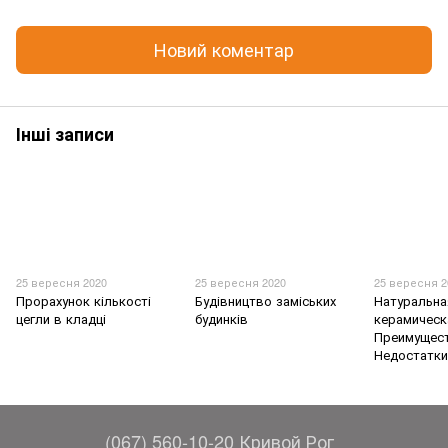
Новий коментар
Інші записи
25 вересня 2020
25 вересня 2020
25 вересня 2
Прорахунок кількості
Будівництво заміських
Натуральна
цегли в кладці
будинків
керамическ
Преимущест
Недостатк
(067) 560-10-20 Кривой Рог